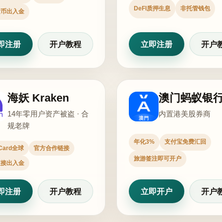
DeFI质押生息
非托管钱包
发币出入金
即注册
开户教程
立即注册
开户
海妖 Kraken
澳门蚂蚁银
14年零用户资产被盗 · 合
内置港美股券商
规老牌
年化3%
支付宝免费汇回
 Card全球
官方合作链接
旅游签注即可开户
直接出入金
即注册
开户教程
立即开户
开户