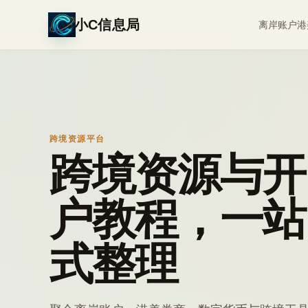
小C信息局
离岸账户
港
跨境资源平台
跨境资源与开
户教程，一站
式整理