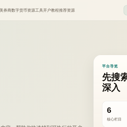
美券商
数字货币
资源工具
开户教程
推荐资源
平台导览
先搜
深入
6
核心栏目