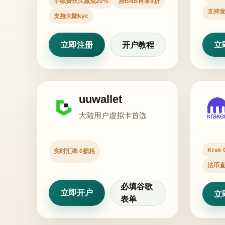
手续费永久减免20%
持BNB再享9折
支持
支持大陆kyc
立即注册
开户教程
立
uuwallet
大陆用户虚拟卡首选
Krak
实时汇率 0损耗
法币
必填谷歌
立即开户
立
表单