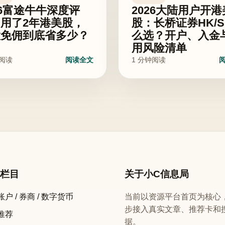
26富途牛牛深度评
2026大陆用户开港
用了2年港美股，
股：长桥证券HK/
股免佣到底省多少？
么选？开户、入金
用风险清单
钟阅读
阅读全文
1 分钟阅读
心栏目
关于小C信息局
户 / 券商 / 数字货币
当前以资源平台首页为核心
步接入真实文章、推荐卡和
推荐
据。