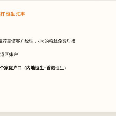
打 恒生 汇丰
推荐靠谱客户经理，小c的粉丝免费对接
理港区账户
4个家庭户口（内地恒生+香港
恒生）