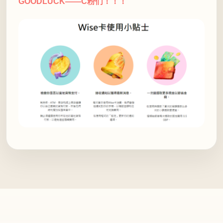
GOODLUCK——C粉们！！！