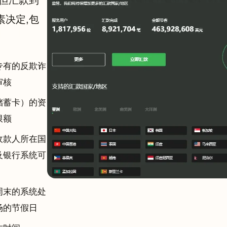
,但汇款到
素决定,包
专有的反欺诈
审核
储蓄卡）的资
限额
收款人所在国
及银行系统可
周末的系统处
场的节假日