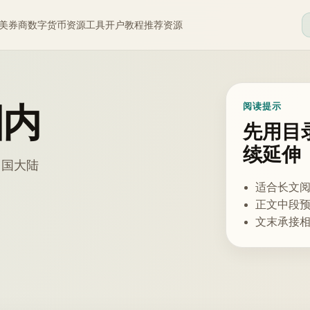
美券商
数字货币
资源工具
开户教程
推荐资源
国内
阅读提示
先用目
续延伸
中国大陆
适合长文
正文中段
文末承接