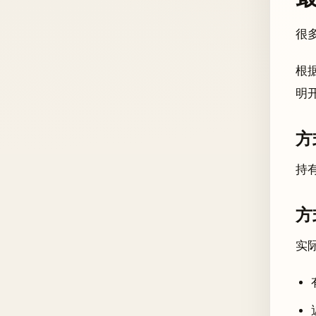
很
根
明
方
持
方
实