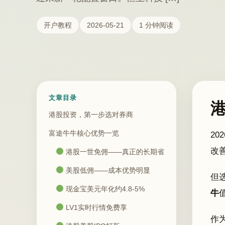
开户教程
2026-05-21
1 分钟阅读
文章目录
港股投资，第一步选对券商
富途牛牛核心优势一览
2
改
港股一世免佣——真正的长期省
美股低佣——成本优势明显
但
现金宝美元年化约4.8-5%
牛
LV1实时行情免费享
作