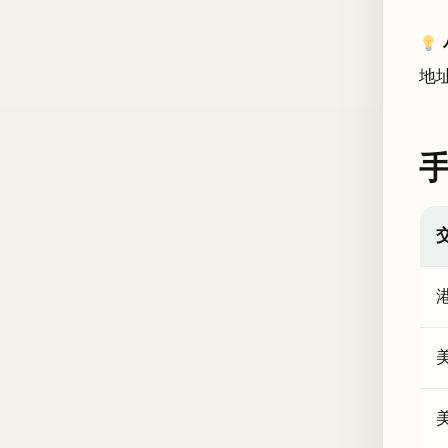
地
港
美