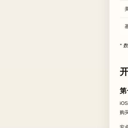
* 
第
iO
购
安