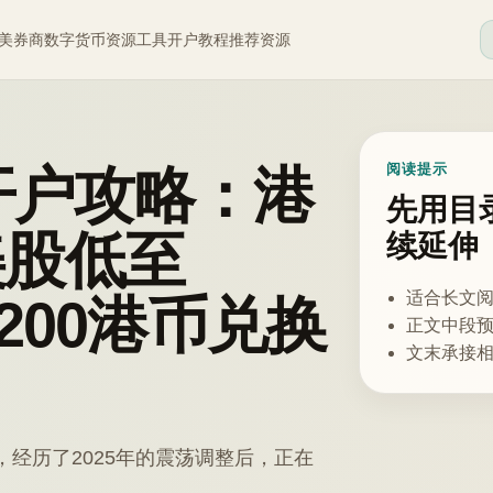
美券商
数字货币
资源工具
开户教程
推荐资源
牛开户攻略：港
阅读提示
先用目
美股低至
续延伸
适合长文
附200港币兑换
正文中段
文末承接
，经历了2025年的震荡调整后，正在