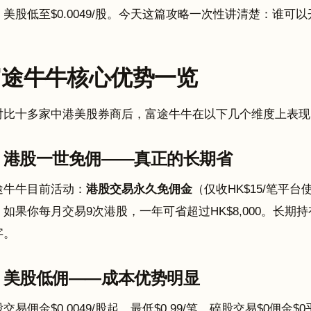
，美股低至$0.0049/股。今天这篇攻略一次性讲清楚：谁可
富途牛牛核心优势一览
对比十多家中港美股券商后，富途牛牛在以下几个维度上表现
港股一世免佣——真正的长期省
途牛牛目前活动：
港股交易永久免佣金
（仅收HK$15/笔平
，如果你每月交易9次港股，一年可省超过HK$8,000。长
字。
美股低佣——成本优势明显
交易佣金$0.0049/股起，最低$0.99/笔，碎股交易$0佣金$0