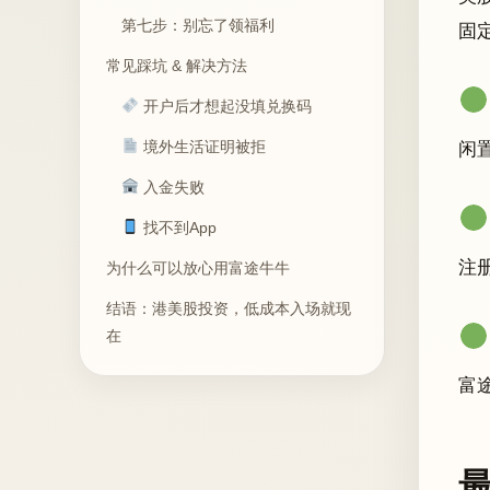
第七步：别忘了领福利
固
常见踩坑 & 解决方法
开户后才想起没填兑换码
境外生活证明被拒
闲
入金失败
找不到App
注
为什么可以放心用富途牛牛
结语：港美股投资，低成本入场就现
在
富
最