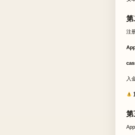
第
注
Ap
ca
入金
第
A