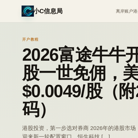
小C信息局
离岸账户
港
开户教程
2026富途牛
股一世免佣，
$0.0049/股（
码）
港股投资，第一步选对券商 2026年的港股市场
迎来新一轮配置窗口。恒生科技 […]